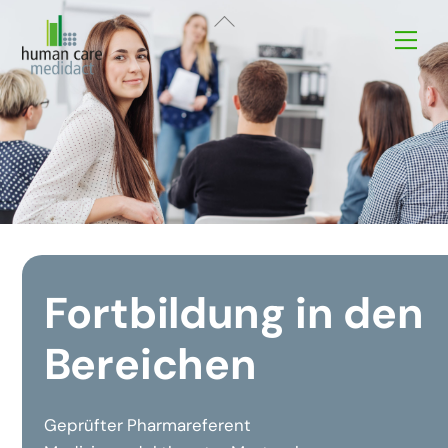
Skip
Back
Me
to
To
content
Top
Fortbildung in den
Bereichen
Geprüfter Pharmareferent