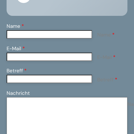
Name
*
Name
*
E-Mail
*
E-Mail
*
Betreff
*
Betreff
*
Nachricht
Na