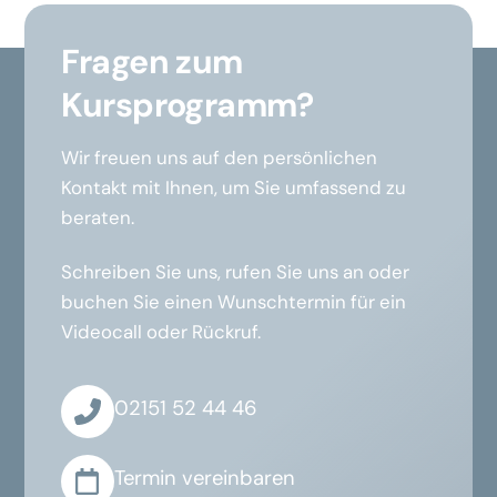
Fragen zum
Kursprogramm?
Wir freuen uns auf den persönlichen
Kontakt mit Ihnen, um Sie umfassend zu
beraten.
Schreiben Sie uns, rufen Sie uns an oder
buchen Sie einen Wunschtermin für ein
Videocall oder Rückruf.
02151 52 44 46
Termin vereinbaren