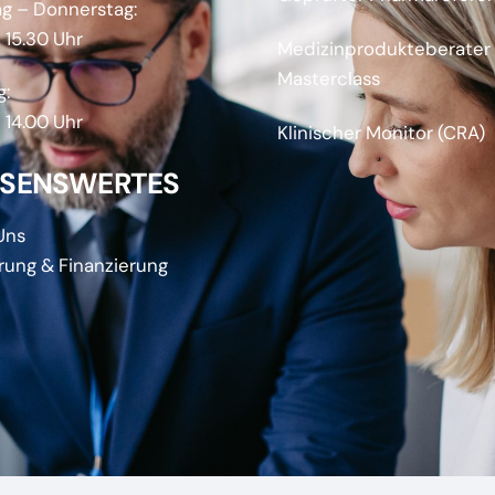
g – Donnerstag:
 15.30 Uhr
Medizinprodukteberater
Masterclass
g:
 14.00 Uhr
Klinischer Monitor (CRA)
SSENSWERTES
Uns
rung & Finanzierung