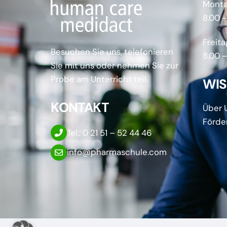
Monta
8.00 –
Freita
Besuchen Sie uns, telefonieren
8.00 –
Sie mit uns oder nehmen Sie zur
Probe am Unterricht teil.
WI
KONTAKT
Über 
Förde
Tel.: 0 21 51 – 52 44 46
info@pharmaschule.com