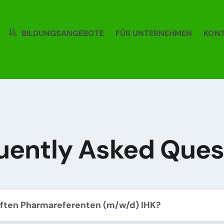
Back
To
BILDUNGSANGEBOTE
FÜR UNTERNEHMEN
KON
Top
uently Asked Ques
üften Pharmareferenten (m/w/d) IHK?